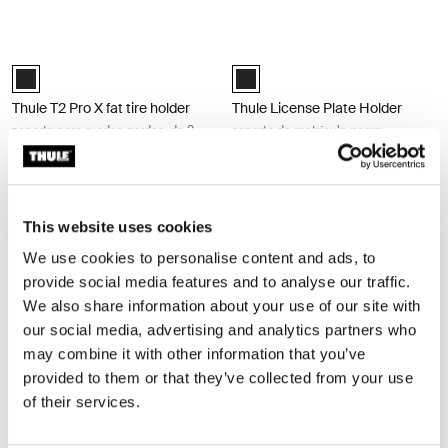
Thule T2 Pro X fat tire holder soporte para ruedas gordas, de 2 piezas, 
Thule License Plate Holder soporte 
Black (selected)
Thule License Plate Holder Negro 
Thule T2 Pro X fat tire holder
Thule License Plate Holder
soporte para ruedas gordas, de 2
soporte de matrícula negro
piezas, en negro
Thule No-Sway Cage 2 jaulas antibalanceo negro Black
Thule Accessory Strap Kit kit de 4 c
Black (selected)
Thule Accessory Strap Kit Negro (
This website uses cookies
We use cookies to personalise content and ads, to
Thule No-Sway Cage
Thule Accessory Strap Kit
provide social media features and to analyse our traffic.
2 jaulas antibalanceo negro
kit de 4 correas para accesorios
We also share information about your use of our site with
estilo escalera por paquete negro
our social media, advertising and analytics partners who
may combine it with other information that you’ve
Thule passive lock strap correa de bloqueo pasivo para 1 paquete negro
Thule EasyFold 3 foldable bike add-o
provided to them or that they’ve collected from your use
Thule passive lock strap Negro (selected)
Thule EasyFold 3 foldable bike ad
of their services.
Thule passive lock strap
Thule EasyFold 3 foldable bike
add-on
correa de bloqueo pasivo para 1