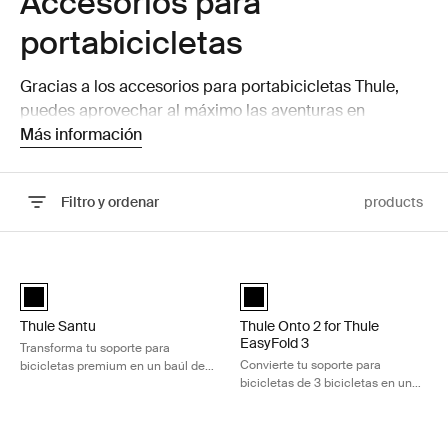
Accesorios para
portabicicletas
Gracias a los accesorios para portabicicletas Thule,
puedes aprovechar al máximo las aventuras en
bicicleta. ¡Encuentra los accesorios adecuados para tu
Más información
portabicicletas aquí!
Filtro y ordenar
products
Ir a los resultados
Thule Santu Transforma tu soporte para bicicletas premium en un baú
Thule Onto 2 for Thule EasyFold 3 
Thule Santu Negro (selected)
Thule Onto 2 for Thule EasyFold 
Thule Santu
Thule Onto 2 for Thule
EasyFold 3
Transforma tu soporte para
Convierte tu soporte para
bicicletas premium en un baúl de
bicicletas de 3 bicicletas en un
carga trasero de 260L
espacioso portaequipajes de carga
trasero de 300L