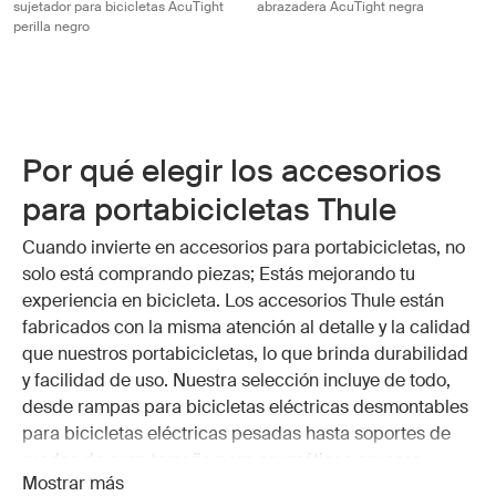
sujetador para bicicletas AcuTight
abrazadera AcuTight negra
perilla negro
Por qué elegir los accesorios
para portabicicletas Thule
Cuando invierte en accesorios para portabicicletas, no
solo está comprando piezas; Estás mejorando tu
experiencia en bicicleta. Los accesorios Thule están
fabricados con la misma atención al detalle y la calidad
que nuestros portabicicletas, lo que brinda durabilidad
y facilidad de uso. Nuestra selección incluye de todo,
desde rampas para bicicletas eléctricas desmontables
para bicicletas eléctricas pesadas hasta soportes de
ruedas de gran tamaño para neumáticos gruesos.
Mostrar más
Estas piezas de portabicicletas facilitan la carga, la