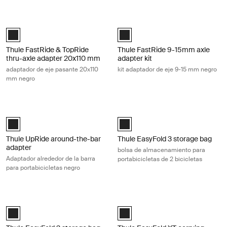
Thule FastRide & TopRide thru-axle adapter 20x110 mm adaptador de 
Thule FastRide 9-15mm axle adapter
Thule FastRide & TopRide thru-axle adapter 20x110 mm Negro (selec
Thule FastRide 9-15mm axle adapt
Thule FastRide & TopRide
Thule FastRide 9-15mm axle
thru-axle adapter 20x110 mm
adapter kit
adaptador de eje pasante 20x110
kit adaptador de eje 9-15 mm negro
mm negro
Thule UpRide around-the-bar adapter Adaptador alrededor de la barra 
Thule EasyFold 3 storage bag bolsa 
Black (selected)
Black (selected)
Thule UpRide around-the-bar
Thule EasyFold 3 storage bag
adapter
bolsa de almacenamiento para
Adaptador alrededor de la barra
portabicicletas de 2 bicicletas
para portabicicletas negro
Thule EasyFold 3 storage bag bolsa de almacenamiento de porta bici-3
Thule EasyFold XT carrying bag 2 Bol
Black (selected)
Black (selected)