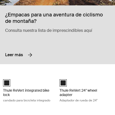
¿Empacas para una aventura de ciclismo
de montaña?
Consulta nuestra lista de imprescindibles aquí
Leer más
Thule ReVert integrated bike lock candado para bicicleta integrado Bla
Thule ReVert 24" wheel adapter Ada
Thule ReVert integrated bike lock Negro (selected)
Thule ReVert 24" wheel adapter N
Thule ReVert integrated bike
Thule ReVert 24" wheel
lock
adapter
candado para bicicleta integrado
Adaptador de rueda de 24"