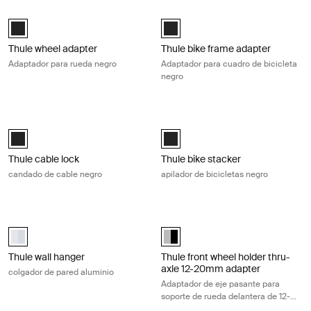
Thule wheel adapter Adaptador para rueda negro Black
Thule bike frame adapter Adaptador 
Black (selected)
Black (selected)
Thule wheel adapter
Thule bike frame adapter
Adaptador para rueda negro
Adaptador para cuadro de bicicleta
negro
Thule cable lock candado de cable negro Black
Thule bike stacker apilador de bicic
Thule cable lock Negro (selected)
Thule bike stacker Negro (selecte
Thule cable lock
Thule bike stacker
candado de cable negro
apilador de bicicletas negro
Thule wall hanger colgador de pared aluminio Aluminum
Thule front wheel holder thru-axle
aluminium (selected)
Thule front wheel holder thru-ax
Thule wall hanger
Thule front wheel holder thru-
axle 12-20mm adapter
colgador de pared aluminio
Adaptador de eje pasante para
soporte de rueda delantera de 12-
20 mm negro/aluminio