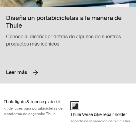
Diseña un portabicicletas a la manera de
Thule
Conoce al diseñador detrás de algunos de nuestros
productos más icónicos
Leer más
Thule lights & license plate kit kit de luces para portabicicletas de pl
Thule Verse bike repair holder sopor
Thule lights & license plate kit
Thule Verse bike repair holder Neg
kit de luces para portabicicletas de
plataforma de enganche Thule
Thule Verse bike repair holder
Verse y Thule Vero
soporte de reparación de bicicletas