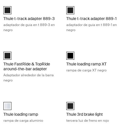
Thule t-track adapter 889-3 adaptador de guía en t 889-3 en negro Bl
Thule t-track adapter 889-1 adaptad
Black (selected)
Black (selected)
Thule t-track adapter 889-3
Thule t-track adapter 889-1
adaptador de guía en t 889-3 en
adaptador de guía en t 889-1 en
negro
negro
Thule FastRide & TopRide around-the-bar adapter Adaptador alrededor 
Thule loading ramp XT rampa de car
Black (selected)
Thule loading ramp XT black Negr
Thule FastRide & TopRide
Thule loading ramp XT
around-the-bar adapter
rampa de carga XT negro
Adaptador alrededor de la barra
negro
Thule loading ramp rampa de carga aluminio Aluminum
Thule 3rd brake light tercera luz de 
Thule loading ramp Aluminio (selected)
Thule 3rd brake light Negro (selec
Thule loading ramp
Thule 3rd brake light
rampa de carga aluminio
tercera luz de freno en rojo