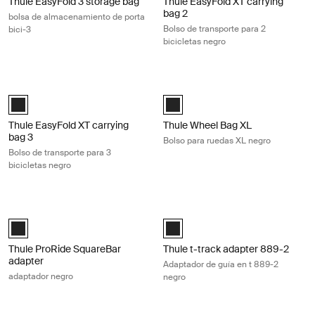
Thule EasyFold 3 storage bag
Thule EasyFold XT carrying
bag 2
bolsa de almacenamiento de porta
Bolso de transporte para 2
bici-3
bicicletas negro
Thule EasyFold XT carrying bag 3 Bolso de transporte para 3 bicicletas
Thule Wheel Bag XL Bolso para rued
Black (selected)
Thule Wheel Bag XL Negro (selec
Thule EasyFold XT carrying
Thule Wheel Bag XL
bag 3
Bolso para ruedas XL negro
Bolso de transporte para 3
bicicletas negro
Thule ProRide SquareBar adapter adaptador negro Black
Thule t-track adapter 889-2 Adapta
Black (selected)
Black (selected)
Thule ProRide SquareBar
Thule t-track adapter 889-2
adapter
Adaptador de guía en t 889-2
adaptador negro
negro