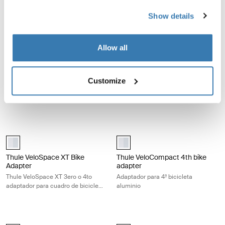
adaptador adicional para bicicleta
paquete negro
Show details
Thule VeloSpace 3 bike adapter adaptador para la 3ª o 4ª bicicleta Thu
Thule EasyFold XT loading ramp ra
Allow all
Thule VeloSpace 3 bike adapter Negro (selected)
Thule EasyFold XT loading ramp A
Thule VeloSpace 3 bike
Thule EasyFold XT loading
adapter
ramp
Customize
adaptador para la 3ª o 4ª bicicleta
rampa de carga aluminio
Thule VeloSpace
Thule VeloSpace XT Bike Adapter Thule VeloSpace XT 3ero o 4to adapt
Thule VeloCompact 4th bike adapter
Thule VeloSpace XT Bike Adapter Aluminio (selected)
aluminium (selected)
Thule VeloSpace XT Bike
Thule VeloCompact 4th bike
Adapter
adapter
Thule VeloSpace XT 3ero o 4to
Adaptador para 4ª bicicleta
adaptador para cuadro de bicicleta
aluminio
en aluminio
Thule transport wheel rueda de transporte para portabicicletas negro B
Thule ProRide fatbike adapter adapt