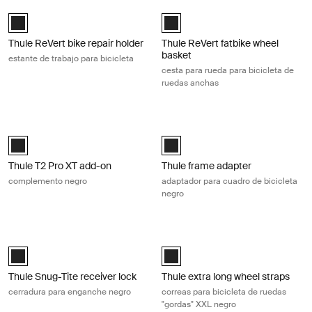
Thule ReVert bike repair holder estante de trabajo para bicicleta Black
Thule ReVert fatbike wheel basket c
Thule ReVert bike repair holder Negro (selected)
Thule ReVert fatbike wheel basket
Thule ReVert bike repair holder
Thule ReVert fatbike wheel
basket
estante de trabajo para bicicleta
cesta para rueda para bicicleta de
ruedas anchas
Thule T2 Pro XT add-on complemento negro Black
Thule frame adapter adaptador para
Thule T2 Pro XT Add-On Negro (selected)
Black (selected)
Thule T2 Pro XT add-on
Thule frame adapter
complemento negro
adaptador para cuadro de bicicleta
negro
Thule Snug-Tite receiver lock cerradura para enganche negro Black
Thule extra long wheel straps correa
Black (selected)
Black (selected)
Thule Snug-Tite receiver lock
Thule extra long wheel straps
cerradura para enganche negro
correas para bicicleta de ruedas
"gordas" XXL negro