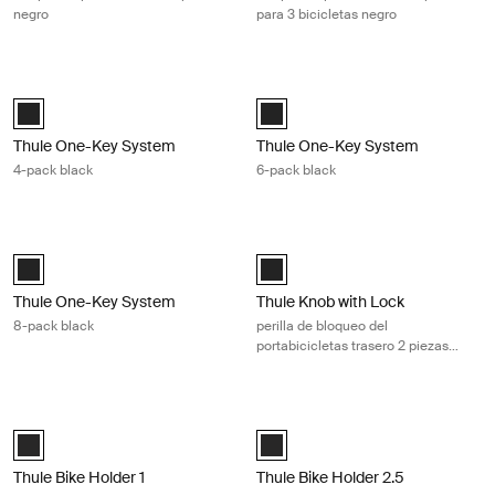
negro
para 3 bicicletas negro
Thule One-Key System 4-pack black Black
Thule One-Key System 6-pack blac
Black (selected)
Black (selected)
Thule One-Key System
Thule One-Key System
4-pack black
6-pack black
Thule One-Key System 8-pack black Black
Thule Knob with Lock perilla de bloq
Black (selected)
Black (selected)
Thule One-Key System
Thule Knob with Lock
8-pack black
perilla de bloqueo del
portabicicletas trasero 2 piezas
negro
Thule Bike Holder 1 sujetador para bicicletas AcuTight perilla negro Bla
Thule Bike Holder 2.5 abrazadera A
Thule Bike Holder 1 with AcuTight Knob Antracita (selected)
Thule Bike Holder 2.5 with AcuTig
Thule Bike Holder 1
Thule Bike Holder 2.5