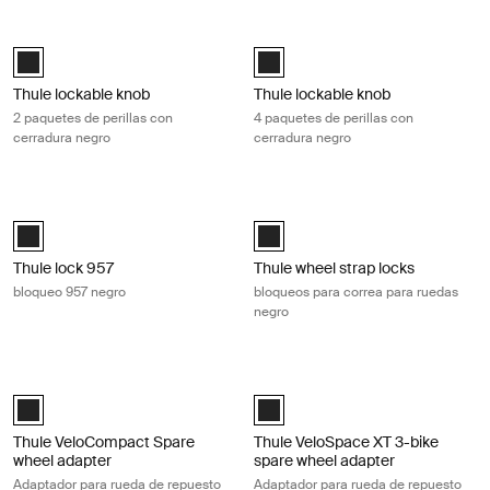
Thule lockable knob 2 paquetes de perillas con cerradura negro Black
Thule lockable knob 4 paquetes de p
Black (selected)
Black (selected)
Thule lockable knob
Thule lockable knob
2 paquetes de perillas con
4 paquetes de perillas con
cerradura negro
cerradura negro
Thule lock 957 bloqueo 957 negro Black
Thule wheel strap locks bloqueos pa
Thule lock 957 Negro (selected)
Black (selected)
Thule lock 957
Thule wheel strap locks
bloqueo 957 negro
bloqueos para correa para ruedas
negro
Thule VeloCompact Spare wheel adapter Adaptador para rueda de rep
Thule VeloSpace XT 3-bike spare wh
Black (selected)
Black (selected)
Thule VeloCompact Spare
Thule VeloSpace XT 3-bike
wheel adapter
spare wheel adapter
Adaptador para rueda de repuesto
Adaptador para rueda de repuesto