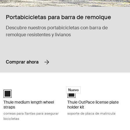
Portabicicletas para barra de remolque
Descubre nuestros portabicicletas con barra de
remolque resistentes y livianos
Comprar ahora
Thule medium length wheel straps correas para llantas para asegurar b
Thule OutPace license plate holder k
Nuevo
Thule medium length wheel straps Negro (selected)
Thule OutPace license plate holde
Thule medium length wheel
Thule OutPace license plate
straps
holder kit
correas para llantas para asegurar
soporte de placa de matrícula
bicicletas