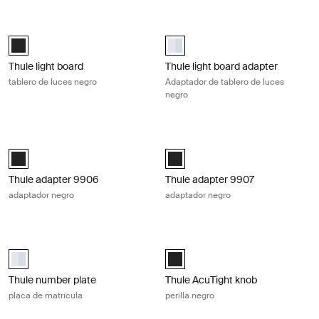
Thule light board tablero de luces negro Black
Thule light board adapter Adaptado
Black (selected)
aluminium (selected)
Thule light board
Thule light board adapter
tablero de luces negro
Adaptador de tablero de luces
negro
Thule adapter 9906 adaptador negro Black
Thule adapter 9907 adaptador negr
Black (selected)
Black (selected)
Thule adapter 9906
Thule adapter 9907
adaptador negro
adaptador negro
Thule number plate placa de matrícula Aluminum
Thule AcuTight knob perilla negro Bl
Thule number plate Aluminio (selected)
Thule AcuTight knob Negro (selec
Thule number plate
Thule AcuTight knob
placa de matrícula
perilla negro