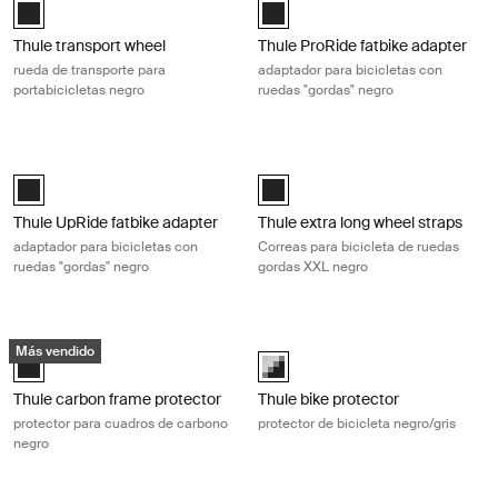
Thule transport wheel Negro (selected)
Thule ProRide fatbike adapter Neg
Thule transport wheel
Thule ProRide fatbike adapter
rueda de transporte para
adaptador para bicicletas con
portabicicletas negro
ruedas "gordas" negro
Thule UpRide fatbike adapter adaptador para bicicletas con ruedas "go
Thule extra long wheel straps Corre
Thule UpRide fatbike adapter Negro (selected)
Black (selected)
Thule UpRide fatbike adapter
Thule extra long wheel straps
adaptador para bicicletas con
Correas para bicicleta de ruedas
ruedas "gordas" negro
gordas XXL negro
Thule carbon frame protector protector para cuadros de carbono negr
Thule bike protector protector de bi
Más vendido
Thule carbon frame protector Negro (selected)
black/gray (selected)
Thule carbon frame protector
Thule bike protector
protector para cuadros de carbono
protector de bicicleta negro/gris
negro