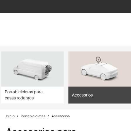
lter
filter
Portabicicletas para
Accesorios
casas rodantes
Inicio
/
Portabicicletas
/
Accesorios