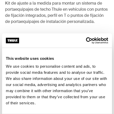
Kit de ajuste a la medida para montar un sistema de
portaequipajes de techo Thule en vehículos con puntos
de fijación integrados, perfil en T o puntos de fijación
de portaequipajes de instalación personalizada.
Todas las características
Toggle features
This website uses cookies
We use cookies to personalise content and ads, to
Especificaciones técnicas
Toggle techspec
provide social media features and to analyse our traffic.
We also share information about your use of our site with
Instrucciones
Toggle guides and instructions
our social media, advertising and analytics partners who
may combine it with other information that you’ve
provided to them or that they’ve collected from your use
of their services.