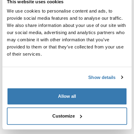
This website uses cookies
Kit de ajuste a la medida para montar un sistema de
portaequipajes de techo Thule en vehículos con puntos
We use cookies to personalise content and ads, to
de fijación integrados, perfil en T o puntos de fijación
provide social media features and to analyse our traffic.
de portaequipajes de instalación personalizada.
We also share information about your use of our site with
our social media, advertising and analytics partners who
may combine it with other information that you’ve
provided to them or that they’ve collected from your use
of their services.
Todas las características
Toggle features
Show details
Especificaciones técnicas
Toggle techspec
Allow all
Instrucciones
Toggle guides and instructions
Customize