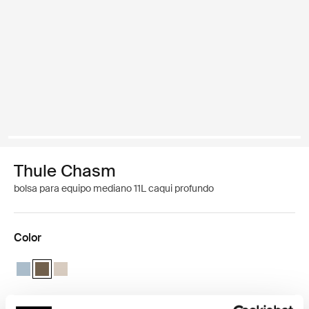
Thule Chasm
bolsa para equipo mediano 11L caqui profundo
Color
Thule Chasm medium gear cube Gris estanque
Thule Chasm medium gear cube Caqui oscuro (selected)
Thule Chasm medium gear cube Arena suave