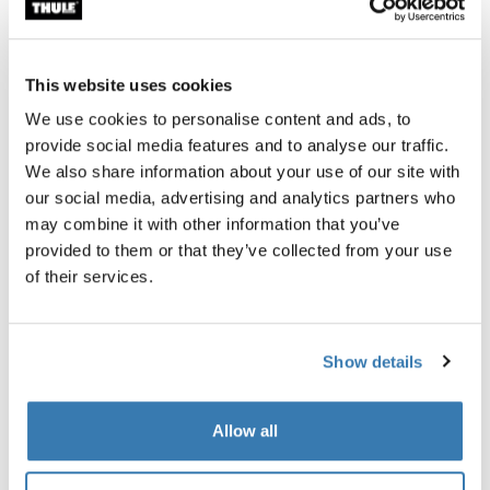
Garantía Thule
Encontrar en tienda
This website uses cookies
We use cookies to personalise content and ads, to
provide social media features and to analyse our traffic.
Thule Chasm gear cube es una bolsa duradera y
We also share information about your use of our site with
versátil, perfecta para mantener separados los
our social media, advertising and analytics partners who
artículos pequeños. Úsala por sí sola o combínala con
may combine it with other information that you’ve
otros cubos de equipo para una organización óptima.
provided to them or that they’ve collected from your use
of their services.
Show details
Descripción del producto
Toggle overview
Allow all
Todas las características
Toggle features