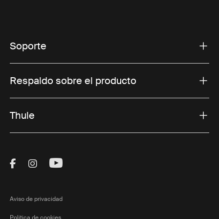
Soporte
Respaldo sobre el producto
Thule
Visit Thule on Facebook (external link)
Visit Thule on Instagram (external link)
Visit Thule on Youtube (external lin
Aviso de privacidad
Política de cookies