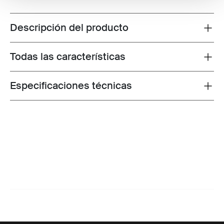
Descripción del producto
Toggle overview
Todas las características
Toggle features
Especificaciones técnicas
Toggle techspec