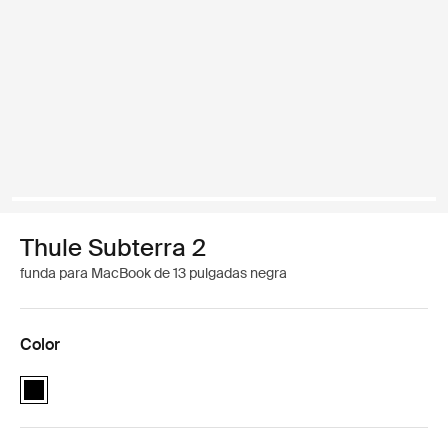
Thule Subterra 2
funda para MacBook de 13 pulgadas negra
Color
Thule Subterra MacBook sleeve 13" Negro (selected)