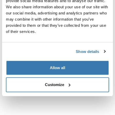
provide social media features and to analyse our traffic.
negro
We also share information about your use of our site with
our social media, advertising and analytics partners who
may combine it with other information that you’ve
provided to them or that they’ve collected from your use
of their services.
Descripción del producto
Toggle overview
Show details
Todas las características
Toggle features
Allow all
Especificaciones técnicas
Toggle techspec
Customize
Instrucciones
Toggle guides and instructions