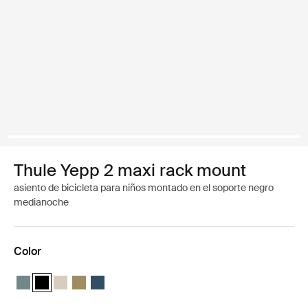
Thule Yepp 2 maxi rack mount
asiento de bicicleta para niños montado en el soporte negro
medianoche
Color
Thule Yepp 2 maxi Azul medio
Thule Yepp 2 maxi Negro medianoche (selected)
Thule Yepp 2 maxi Arena suave
Thule Yepp 2 maxi Verde nutria
Thule Yepp 2 maxi Majolica Blue