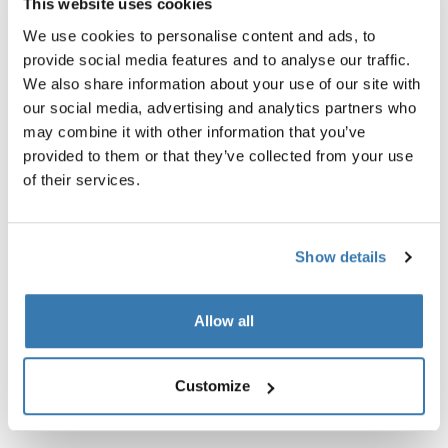
This website uses cookies
El accesorio para nuestro soporte de plataforma con
We use cookies to personalise content and ads, to
enganche Thule Verse tiene capacidad para
provide social media features and to analyse our traffic.
4 bicicletas (solo para enganches de 2"/50 mm).
We also share information about your use of our site with
our social media, advertising and analytics partners who
may combine it with other information that you’ve
provided to them or that they’ve collected from your use
of their services.
Todas las características
Toggle features
Show details
Especificaciones técnicas
Toggle techspec
Allow all
Instrucciones
Toggle guides and instructions
Customize