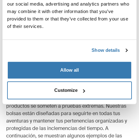
our social media, advertising and analytics partners who
may combine it with other information that you’ve
Todas las características
Toggle features
provided to them or that they’ve collected from your use
of their services.
Especificaciones técnicas
Toggle techspec
Show details
Allow all
Probados al límite
Customize
En el Thule Test Center™ de Hillerstorp, Suecia, los
productos se someten a pruebas extremas. Nuestras
bolsas están diseñadas para seguirte en todas tus
aventuras y mantener tus pertenencias organizadas y
protegidas de las inclemencias del tiempo. A
continuación, se muestran algunos ejemplos de las