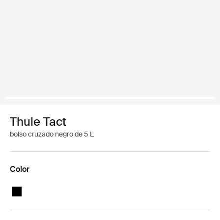
Thule Tact
bolso cruzado negro de 5 L
Color
Thule Tact crossbody 5L Negro