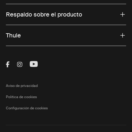
Respaldo sobre el producto
Thule
Visit Thule on Facebook (external link)
Visit Thule on Instagram (external link)
Visit Thule on Youtube (external lin
Aviso de privacidad
Política de cookies
Configuración de cookies