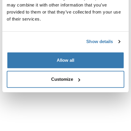
Especificaciones técnicas
Toggle techspec
may combine it with other information that you’ve
provided to them or that they’ve collected from your use
of their services.
Instrucciones
Toggle guides and instructions
Show details
Allow all
Customize