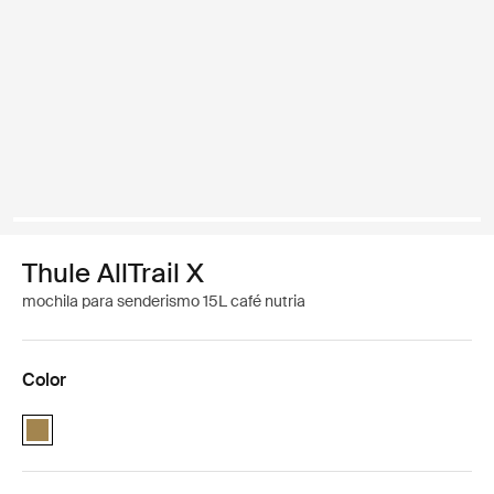
Thule AllTrail X
mochila para senderismo 15L café nutria
Color
Thule AllTrail X 15L Nutria brown (selected)