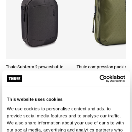
Thule Subterra 2 powershuttle
Thule compression packing 
organizador de dispositivos
organizador de viaje, a compr
electrónicos Vetiver Gray
pequeño verde suave
This website uses cookies
We use cookies to personalise content and ads, to
provide social media features and to analyse our traffic.
Todas las características
Toggle features
We also share information about your use of our site with
our social media, advertising and analytics partners who