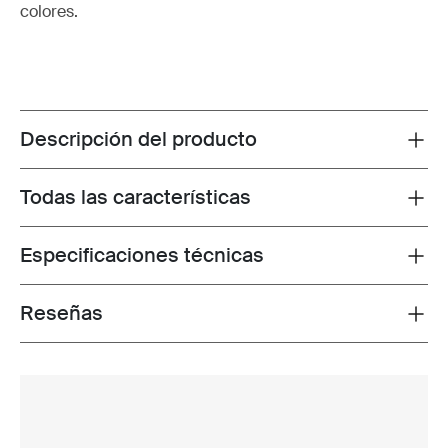
colores.
Descripción del producto
Toggle overview
Todas las características
Toggle features
Especificaciones técnicas
Toggle techspec
Reseñas
Toggle overview