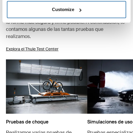
Suecia, los productos son sometidos a pruebas
extremas. Nuestros sistemas de portaequipajes están
Customize
diseñados para cargar tus equipos y ser instalados de
la forma más segura y firme posible. A continuación, te
contamos algunas de las tantas pruebas que
realizamos.
Explora el Thule Test Center
Pruebas de choque
Simulaciones de uso
Realizamos varias pruebas de
Pruebas especializa