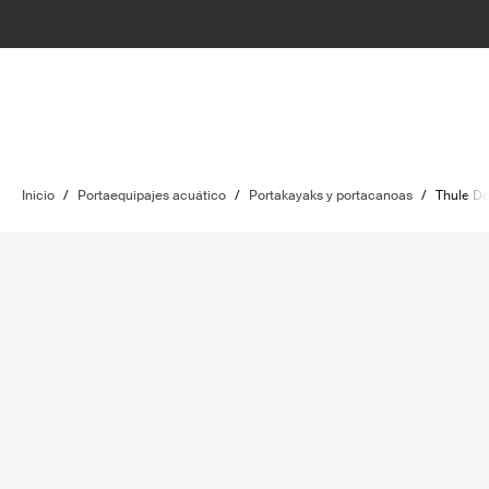
Inicio
/
Portaequipajes acuático
/
Portakayaks y portacanoas
/
Thule D