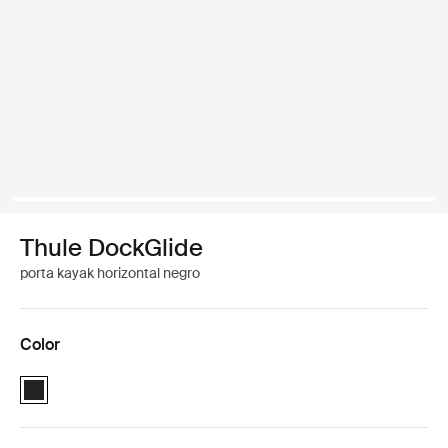
Thule DockGlide
porta kayak horizontal negro
Color
Thule DockGlide Negro (selected)