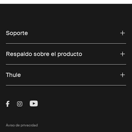
Soporte
Respaldo sobre el producto
Thule
Visit Thule on Facebook (external link)
Visit Thule on Instagram (external link)
Visit Thule on Youtube (external lin
Aviso de privacidad