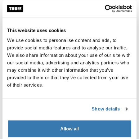
Especificaciones técnicas
Toggle techspec
Instrucciones
Toggle guides and instructions
This website uses cookies
We use cookies to personalise content and ads, to
provide social media features and to analyse our traffic.
We also share information about your use of our site with
our social media, advertising and analytics partners who
may combine it with other information that you’ve
provided to them or that they’ve collected from your use
of their services.
Show details
Probados al límite
Allow all
En el Thule Test Center™ ubicado en Hillerstorp,