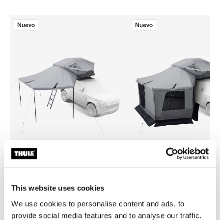
Nuevo
Nuevo
Thule Approach awning 2 L
Thule Approach awning 2 wal
toldo para tienda de techo
paredes para toldo de tienda
This website uses cookies
We use cookies to personalise content and ads, to
provide social media features and to analyse our traffic.