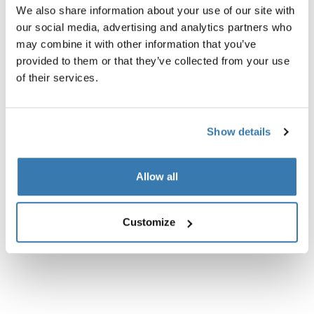
We also share information about your use of our site with
our social media, advertising and analytics partners who
may combine it with other information that you’ve
Descripción del producto
Toggle overview
provided to them or that they’ve collected from your use
of their services.
Todas las características
Toggle features
Show details
Especificaciones técnicas
Toggle techspec
Allow all
Instrucciones
Toggle guides and instructions
Customize