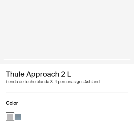
Thule Approach 2 L
tienda de techo blanda 3-4 personas gris Ashland
Color
Thule Approach 2 L Gris Ceniza (selected)
Thule Approach 2 L Pizarra oscura