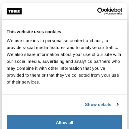
Garantía Thule
Buscar un distribuidor
This website uses cookies
We use cookies to personalise content and ads, to
provide social media features and to analyse our traffic.
Un toldo espacioso que convierte tu tienda de techo
We also share information about your use of our site with
Thule Approach en un espacio habitable protegido
our social media, advertising and analytics partners who
contra el clima y con sombra.
may combine it with other information that you’ve
provided to them or that they’ve collected from your use
of their services.
Descripción del producto
Toggle overview
Show details
Todas las características
Toggle features
Allow all