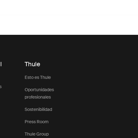
l
Thule
Esto es Thule
s
Oportunidades
profesionales
Sostenibilidad
Press Room
Thule Group