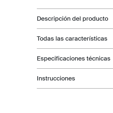
Descripción del producto
Toggle overview
Todas las características
Toggle features
Especificaciones técnicas
Toggle techspec
Instrucciones
Toggle guides and instructions