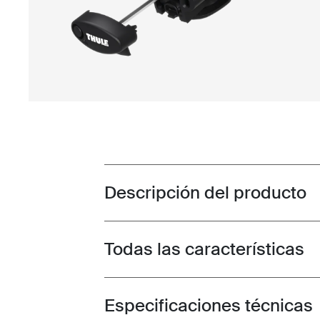
Descripción del producto
Toggle overview
Todas las características
Toggle features
Especificaciones técnicas
Toggle techspec