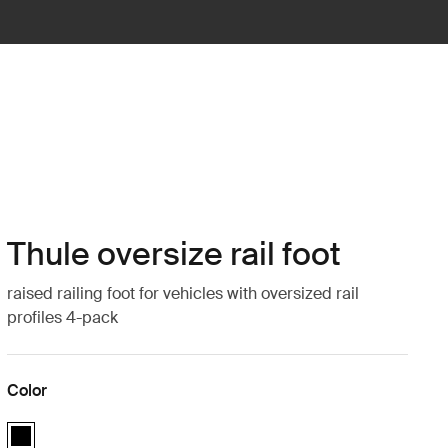
Thule oversize rail foot
raised railing foot for vehicles with oversized rail
profiles 4-pack
Color
Thule oversize rail foot Negro (selected)