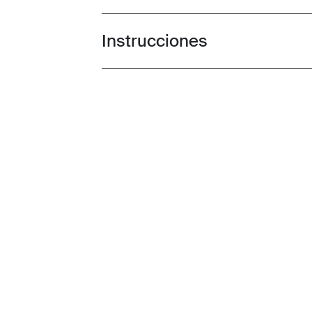
Instrucciones
Toggle guides and instructions