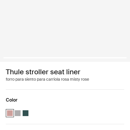
Thule stroller seat liner
forro para siento para carriola rosa misty rose
Color
Thule stroller seat liner Misty Rose (selected)
Thule stroller seat liner Gray Melange
Thule stroller seat liner Verde ánade real