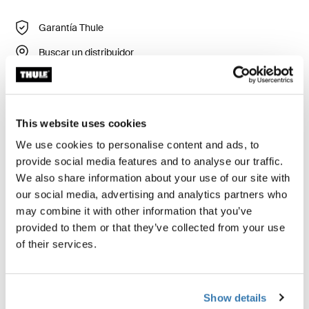
Garantía Thule
Buscar un distribuidor
Thule Stroller Seat Liner es un forro suave para asiento
This website uses cookies
que hace que el paseo sea aún más cómodo para su
hijo. El forro para asiento también protege a su carriola
We use cookies to personalise content and ads, to
de derrames accidentales; simplemente métalo en la
provide social media features and to analyse our traffic.
lavadora para limpiarlo. Fácil de colocar y desmontar, el
We also share information about your use of our site with
forro también tiene características antideslizantes para
our social media, advertising and analytics partners who
asegurar que no se resbale o desplace una vez
may combine it with other information that you’ve
colocado. El forro para asiento viene en una variedad
provided to them or that they’ve collected from your use
de colores modernos que puede mezclar y combinar
of their services.
para complementar su carriola.
Show details