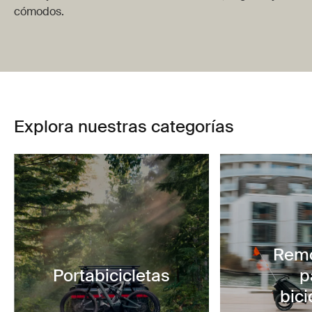
cómodos.
Explora nuestras categorías
Rem
Portabicicletas
p
bici