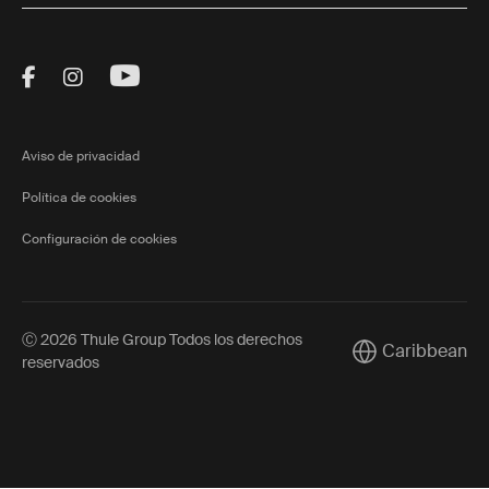
Visit Thule on Facebook (external link)
Visit Thule on Instagram (external link)
Visit Thule on Youtube (external lin
Aviso de privacidad
Política de cookies
Configuración de cookies
Ⓒ 2026 Thule Group Todos los derechos
Caribbean
Current market/S
reservados