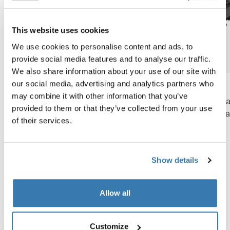
This website uses cookies
We use cookies to personalise content and ads, to
provide social media features and to analyse our traffic.
We also share information about your use of our site with
our social media, advertising and analytics partners who
Thule OutPace
Thule EasyFold 3
may combine it with other information that you’ve
portabicicletas de plataforma
Porta bicicletas con barr
provided to them or that they’ve collected from your use
para 2 bicicletas
remolque y plataforma pa
of their services.
bicicletas negro
Show details
Allow all
Cada viaje cuenta una historia
Customize