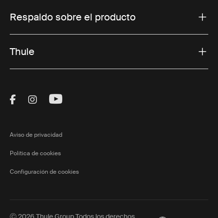
Respaldo sobre el producto
Thule
Visit Thule on Facebook (external link)
Visit Thule on Instagram (external link)
Visit Thule on Youtube (external lin
Aviso de privacidad
Política de cookies
Configuración de cookies
Ⓒ 2026 Thule Group Todos los derechos