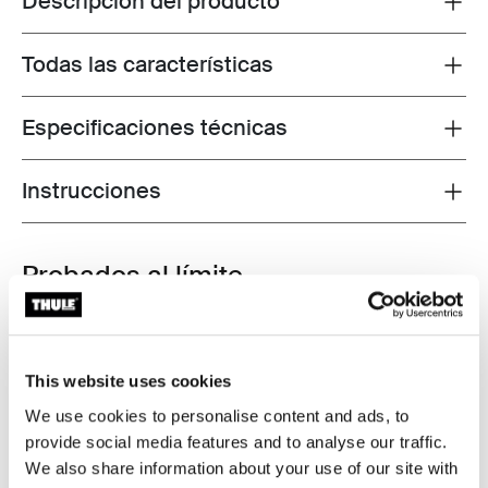
Descripción del producto
Todas las características
Toggle features
Especificaciones técnicas
Toggle techspec
Instrucciones
Toggle guides and instructions
Probados al límite
En el Thule Test Center™ ubicado en Hillerstorp,
Suecia, los productos son sometidos a pruebas
extremas. Nuestros sistemas de portaequipajes están
This website uses cookies
diseñados para cargar tus equipos y ser instalados de
We use cookies to personalise content and ads, to
la forma más segura y firme posible. A continuación, te
provide social media features and to analyse our traffic.
contamos algunas de las tantas pruebas que
We also share information about your use of our site with
realizamos.