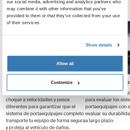
our social media, advertising and analytics partners who
may combine it with other information that you’ve
Explora el Thule Test Center
provided to them or that they’ve collected from your use
of their services.
Show details
Allow all
Pruebas de choque
Simulaciones de uso
Customize
Realizamos varias pruebas de
Pruebas especializa
choque a velocidades y pesos
para evaluar los sis
diferentes para garantizar que el
portaequipajes con e
sistema de portaequipajes completo
evaluar su durabilid
transporte tu equipo de forma segura
a largo plazo.
y proteja al vehículo de daños.