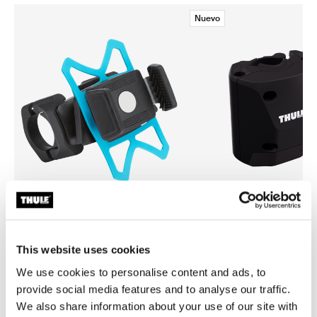
Nuevo
Thule smartphone bike mount
Thule quick release bracket
fijación de smartphone para bicicleta
soporte de liberación rápida 
This website uses cookies
negro
We use cookies to personalise content and ads, to
provide social media features and to analyse our traffic.
We also share information about your use of our site with