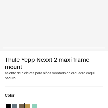
Thule Yepp Nexxt 2 maxi frame
mount
asiento de bicicleta para niños montado en el cuadro caqui
oscuro
Color
Thule Yepp Nexxt 2 Negro medianoche
Thule Yepp Nexxt 2 Pizarra oscura
Thule Yepp Nexxt 2 Caqui oscuro (selected)
Thule Yepp Nexxt 2 Amarillo brillante
Thule Yepp Nexxt 2 Maxi Mint Green