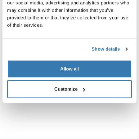
our social media, advertising and analytics partners who
may combine it with other information that you’ve
provided to them or that they’ve collected from your use
Descripción del producto
Toggle overview
of their services.
Todas las características
Toggle features
Show details
Especificaciones técnicas
Toggle techspec
Allow all
Instrucciones
Toggle guides and instructions
Customize