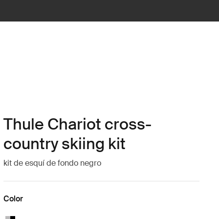
Thule Chariot cross-
country skiing kit
kit de esquí de fondo negro
Color
Thule Chariot cross-country skiing kit Aluminum/Black