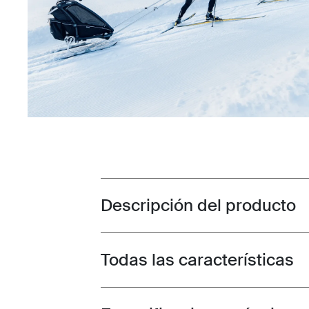
Descripción del producto
Toggle overview
Todas las características
Toggle features