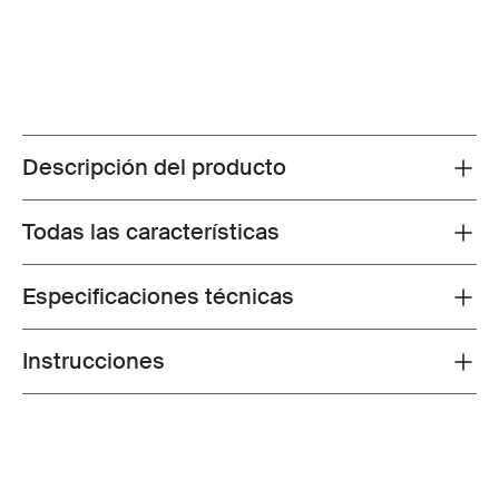
Descripción del producto
Toggle overview
Todas las características
Toggle features
Especificaciones técnicas
Toggle techspec
Instrucciones
Toggle guides and instructions