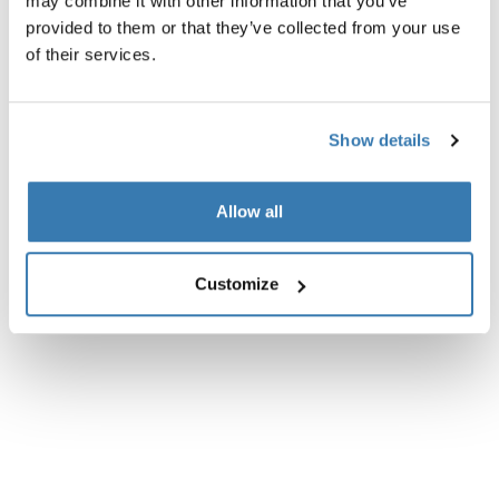
may combine it with other information that you’ve
Descripción del producto
Toggle overview
provided to them or that they’ve collected from your use
of their services.
Todas las características
Toggle features
Especificaciones técnicas
Toggle techspec
Show details
Allow all
Customize