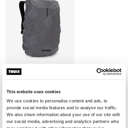
Thule backpack rain cover
cubierta para lluvia para mochila
universal color plata
This website uses cookies
We use cookies to personalise content and ads, to
provide social media features and to analyse our traffic.
We also share information about your use of our site with
our social media, advertising and analytics partners who