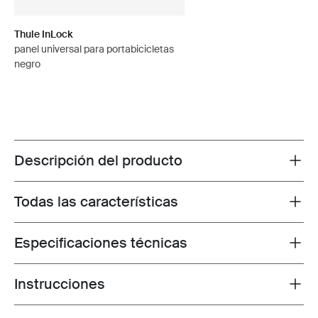
Thule InLock
panel universal para portabicicletas
negro
Descripción del producto
Toggle overview
Todas las características
Toggle features
Especificaciones técnicas
Toggle techspec
Instrucciones
Toggle guides and instructions