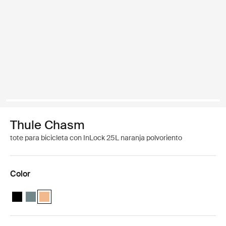
Thule Chasm
tote para bicicleta con InLock 25L naranja polvoriento
Color
Thule Chasm tote with InLock 25L Negro
Thule Chasm tote with InLock 25L Azul medio
Thule Chasm tote with InLock 25L Naranja polvoriento (sel