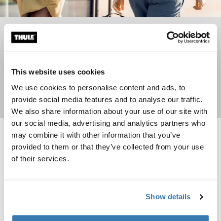
Mochilas de viaje
¿Te vas de viaje? Mira estas mochilas duraderas
This website uses cookies
We use cookies to personalise content and ads, to
Comprar ahora
provide social media features and to analyse our traffic.
We also share information about your use of our site with
our social media, advertising and analytics partners who
may combine it with other information that you’ve
Thule Chasm maleta de lona con ruedas Deep khaki
Thule Subterra 2 bolso de lona 35 L 
provided to them or that they’ve collected from your use
Nuevo
Thule Chasm wheeled duffel suitcase Caqui oscuro (selected)
Thule Chasm wheeled duffel suitcase Gris estanque
Thule Chasm wheeled duffel suitcase Negro
Thule Subterra duffel 35L Pizarra 
Thule Subterra duffel 35L Ne
of their services.
Thule Chasm
Thule Subterra 2
maleta de lona con ruedas
bolso de lona 35 L
Comparar producto
Comparar producto
Show details