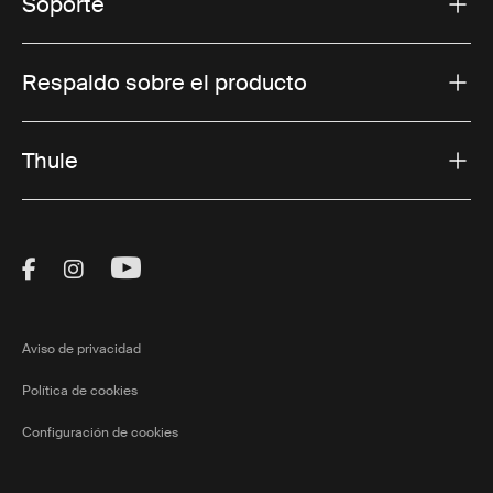
Soporte
resistente garantiza que su bolso resista el desgaste de
los viajes frecuentes.
Respaldo sobre el producto
Diseño versátil:
Ya sea que necesites una maleta de
lona para viajes de negocios o una bolsa de viaje
robusta para aventuras al aire libre, Thule ofrece
Thule
diseños versátiles que se adaptan a cualquier
escenario de viaje. Estas bolsas proporcionan un
amplio espacio de almacenamiento y características
organizativas inteligentes.
Visit Thule on Facebook (external link)
Visit Thule on Instagram (external link)
Visit Thule on Youtube (external lin
Fácil de usar:
Las bolsas de viaje Thule están diseñadas
pensando en el viajero. Las cómodas asas de
transporte, las correas de hombro desmontables y, en
Aviso de privacidad
algunos modelos, las ruedas y las asas retráctiles
facilitan su transporte, ya sea que esté navegando por
Política de cookies
un aeropuerto lleno de gente o caminando por terrenos
Configuración de cookies
accidentados.