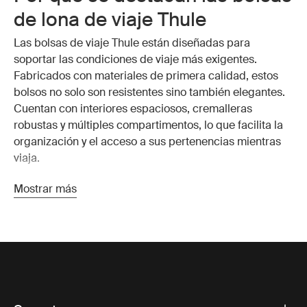
de lona de viaje Thule
Las bolsas de viaje Thule están diseñadas para
soportar las condiciones de viaje más exigentes.
Fabricados con materiales de primera calidad, estos
bolsos no solo son resistentes sino también elegantes.
Cuentan con interiores espaciosos, cremalleras
robustas y múltiples compartimentos, lo que facilita la
organización y el acceso a sus pertenencias mientras
viaja.
Mostrar más
Características esenciales de
las bolsas de viaje Thule
Durabilidad excepcional:
las
bolsas de viaje Thule
están fabricadas con materiales de alta calidad y
resistentes a la intemperie que protegen tus
pertenencias de los elementos. La construcción