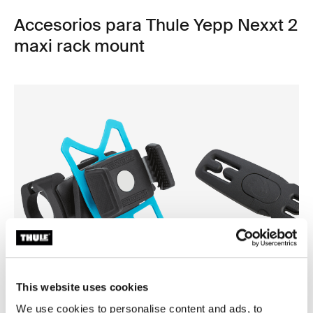
Accesorios para Thule Yepp Nexxt 2
maxi rack mount
This website uses cookies
We use cookies to personalise content and ads, to
Thule smartphone bike mount
Thule Yepp harness clip