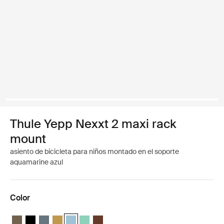
Thule Yepp Nexxt 2 maxi rack
mount
asiento de bicicleta para niños montado en el soporte
aquamarine azul
Color
Thule Yepp Nexxt 2 maxi Caqui oscuro
Thule Yepp Nexxt 2 maxi Negro medianoche
Thule Yepp Nexxt 2 maxi Pizarra oscura
Thule Yepp Nexxt 2 maxi Amarillo brillante
Thule Yepp Nexxt 2 Maxi Aguamarina (selected)
Thule Yepp Nexxt 2 Maxi Mint Green
Thule Yepp Nexxt 2 Maxi Chocolate Brow