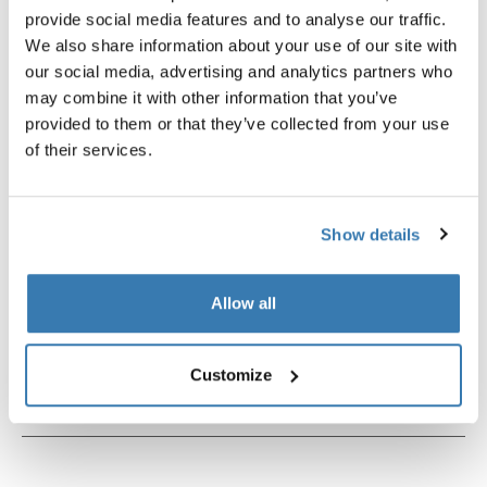
provide social media features and to analyse our traffic.
fijación de smartphone para bicicleta
clip para arnés negro
negro
We also share information about your use of our site with
our social media, advertising and analytics partners who
may combine it with other information that you’ve
provided to them or that they’ve collected from your use
of their services.
Descripción del producto
Toggle overview
Show details
Todas las características
Toggle features
Allow all
Especificaciones técnicas
Toggle techspec
Customize
Instrucciones
Toggle guides and instructions