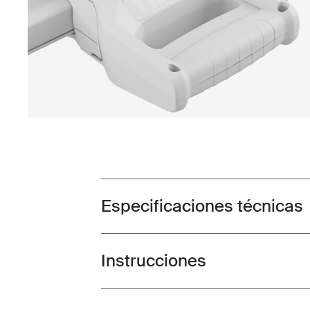
Especificaciones técnicas
Toggle techspec
Instrucciones
Toggle guides and instructions