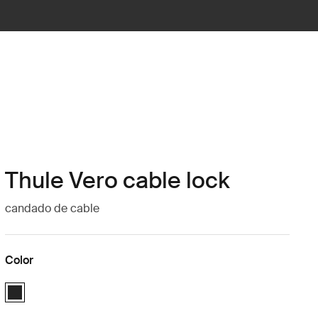
Thule Vero cable lock
candado de cable
Color
Thule Vero cable lock Negro (selected)