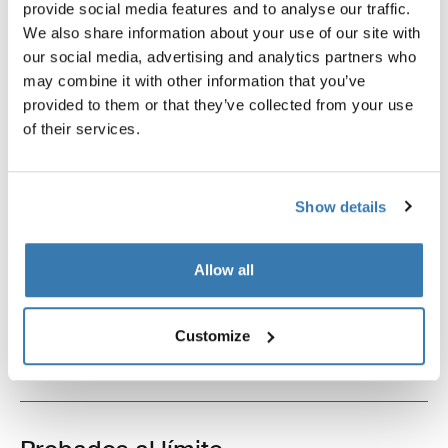
provide social media features and to analyse our traffic.
fijación de smartphone para bicicleta
clip para arnés negro
We also share information about your use of our site with
negro
our social media, advertising and analytics partners who
may combine it with other information that you’ve
provided to them or that they’ve collected from your use
of their services.
Descripción del producto
Toggle overview
Show details
Todas las características
Toggle features
Allow all
Especificaciones técnicas
Toggle techspec
Customize
Instrucciones
Toggle guides and instructions