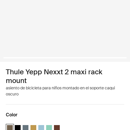
Thule Yepp Nexxt 2 maxi rack
mount
asiento de bicicleta para niños montado en el soporte caqui
oscuro
Color
Thule Yepp Nexxt 2 maxi Caqui oscuro (selected)
Thule Yepp Nexxt 2 maxi Negro medianoche
Thule Yepp Nexxt 2 maxi Pizarra oscura
Thule Yepp Nexxt 2 maxi Amarillo brillante
Thule Yepp Nexxt 2 Maxi Aguamarina
Thule Yepp Nexxt 2 Maxi Mint Green
Thule Yepp Nexxt 2 Maxi Chocolate Brow