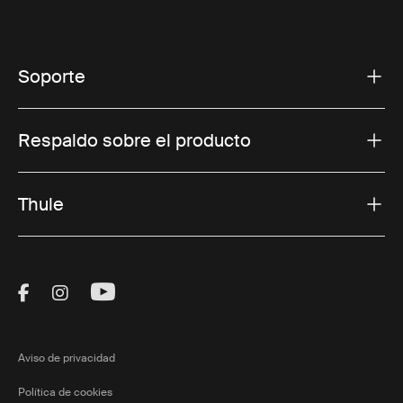
Soporte
Respaldo sobre el producto
Thule
Visit Thule on Facebook (external link)
Visit Thule on Instagram (external link)
Visit Thule on Youtube (external lin
Aviso de privacidad
Política de cookies