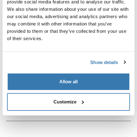
provide social media features and to analyse our traffic.
fijación de smartphone para bicicleta
clip para arnés negro
We also share information about your use of our site with
negro
our social media, advertising and analytics partners who
may combine it with other information that you’ve
provided to them or that they’ve collected from your use
of their services.
Descripción del producto
Toggle overview
Show details
Todas las características
Toggle features
Allow all
Especificaciones técnicas
Toggle techspec
Customize
Instrucciones
Toggle guides and instructions