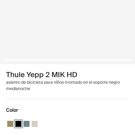
Thule Yepp 2 MIK HD
asiento de bicicleta para niños montado en el soporte negro
medianoche
Color
Thule Yepp 2 MIK HD Verde nutria
Thule Yepp 2 MIK HD Negro medianoche (selected)
Thule Yepp 2 MIK HD Azul medio
Thule Yepp 2 MIK HD Arena suave