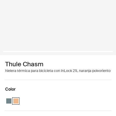
Thule Chasm
hielera térmica para bicicleta con InLock 21L naranja polvoriento
Color
Thule Chasm cooler with InLock 21L Azul medio
Thule Chasm cooler with InLock 21L Naranja polvoriento (selec