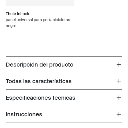
Thule InLock
panel universal para portabicicletas
negro
Descripción del producto
Toggle overview
Todas las características
Toggle features
Especificaciones técnicas
Toggle techspec
Instrucciones
Toggle guides and instructions