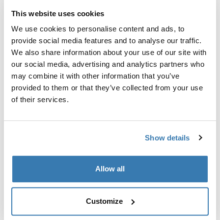
This website uses cookies
Garantía Thule
We use cookies to personalise content and ads, to
Buscar un distribuidor
provide social media features and to analyse our traffic.
We also share information about your use of our site with
our social media, advertising and analytics partners who
Una funda suave de almacenamiento mantiene los
may combine it with other information that you’ve
contenidos de su cubierta Thule RoundTrip Pro en
provided to them or that they’ve collected from your use
orden cuando no está en uso.
of their services.
Show details
Todas las características
Toggle features
Allow all
Especificaciones técnicas
Toggle techspec
Customize