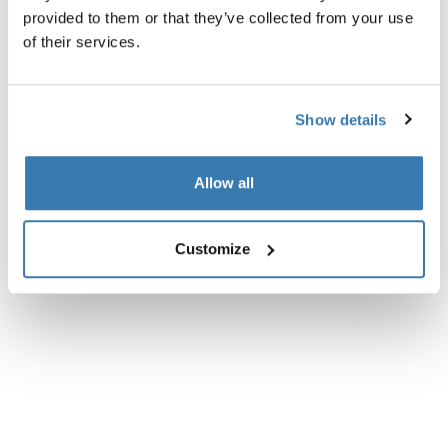
Descripción del producto
Toggle overview
provided to them or that they’ve collected from your use
of their services.
Todas las características
Toggle features
Show details
Especificaciones técnicas
Toggle techspec
Allow all
Customize