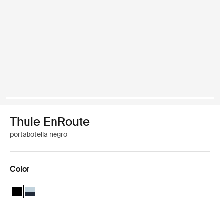
Thule EnRoute
portabotella negro
Color
Thule EnRoute water bottle holder Negro (selected)
Thule EnRoute water bottle holder Azul suave/el azul más oscu