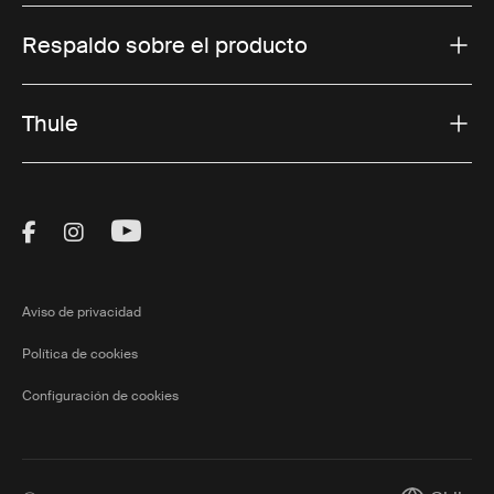
Respaldo sobre el producto
Thule
Visit Thule on Facebook (external link)
Visit Thule on Instagram (external link)
Visit Thule on Youtube (external lin
Aviso de privacidad
Política de cookies
Configuración de cookies