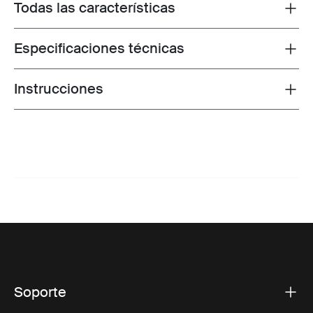
Todas las características
Toggle features
Especificaciones técnicas
Toggle techspec
Instrucciones
Toggle guides and instructions
Soporte