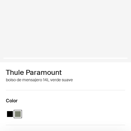
Thule Paramount
bolso de mensajero 14L verde suave
Color
Thule Paramount messenger 14L Negro
Thule Paramount messenger 14L Verde suave (selected)