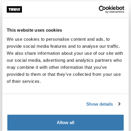
Garantía Thule
Encontrar en tienda
This website uses cookies
We use cookies to personalise content and ads, to
provide social media features and to analyse our traffic.
We also share information about your use of our site with
Esta bolsa mensajera Thule Paramount de 14L es
our social media, advertising and analytics partners who
moderna y versátil, con protección acolchada para tu
may combine it with other information that you’ve
laptop y la funcionalidad que necesitas para moverte
provided to them or that they’ve collected from your use
fácilmente por la ciudad.
of their services.
Show details
Descripción del producto
Toggle overview
Allow all