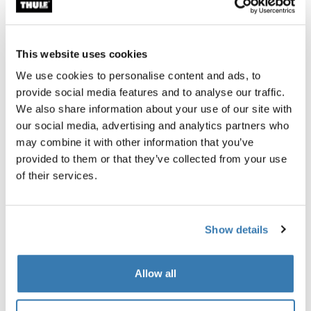
Garantía Thule
Encontrar en tienda
This website uses cookies
We use cookies to personalise content and ads, to
provide social media features and to analyse our traffic.
Este accesorio para nuestro soporte de plataforma con
We also share information about your use of our site with
enganche Thule T2 Pro XT de calidad superior tiene
our social media, advertising and analytics partners who
capacidad para 4 bicicletas (solo para enganches de 2
may combine it with other information that you’ve
pulg./50 mm).
provided to them or that they’ve collected from your use
of their services.
Show details
Todas las características
Toggle features
Allow all
Especificaciones técnicas
Toggle techspec