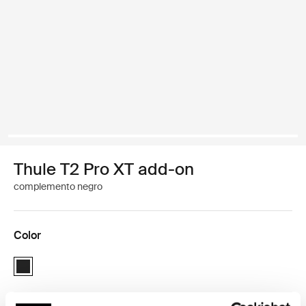
Thule T2 Pro XT add-on
complemento negro
Color
Thule T2 Pro XT Add-On Negro (selected)