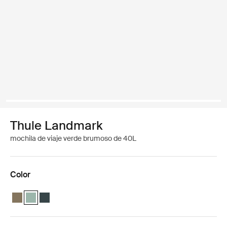
Thule Landmark
mochila de viaje verde brumoso de 40L
Color
Thule Landmark 40L Caqui oscuro
Thule Landmark 40L Hazy Green (selected)
Thule Landmark 40L Azul oscuro