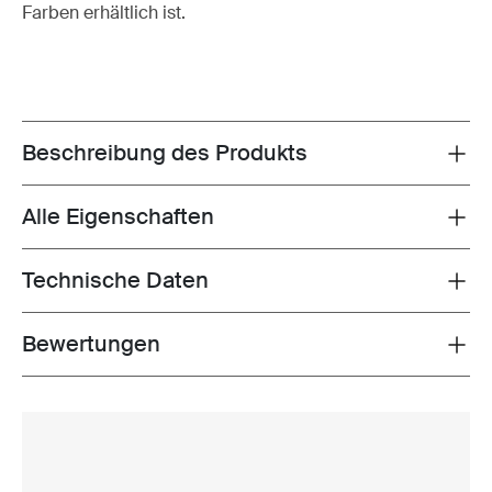
Farben erhältlich ist.
Beschreibung des Produkts
Toggle overview
Alle Eigenschaften
Toggle features
Technische Daten
Toggle techspec
Bewertungen
Toggle overview