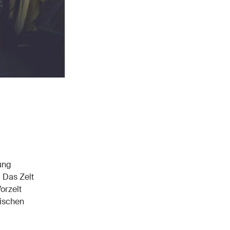
ung
 Das Zelt
orzelt
rischen