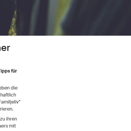
ner
ipps für
ieben die
haftlich
amiljeliv”
rieren.
zu ihren
uers mit