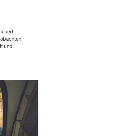
dauert.
beobachten,
it und