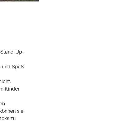
e Stand-Up-
en und Spaß
icht.
en Kinder
en.
 können sie
nacks zu