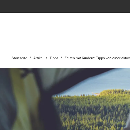
Startseite
/
Artikel
/
Tipps
/
Zelten mit Kindern: Tipps von einer aktiv