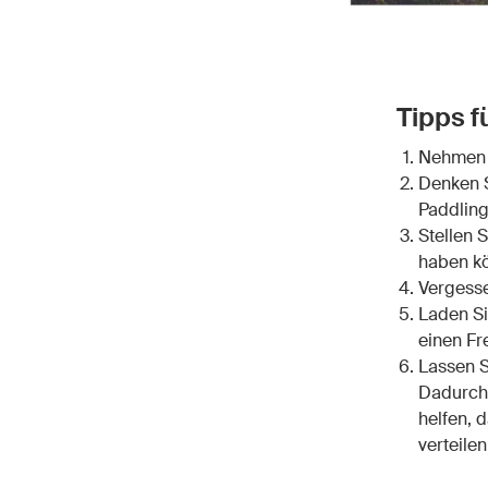
Tipps f
Nehmen 
Denken S
Paddling
Stellen 
haben k
Vergesse
Laden Si
einen Fr
Lassen S
Dadurch 
helfen, 
verteile