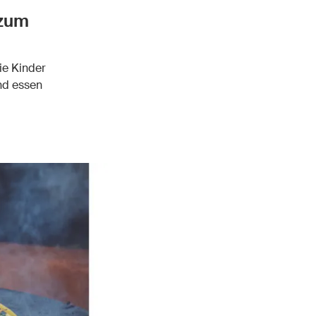
 zum
ie Kinder
nd essen