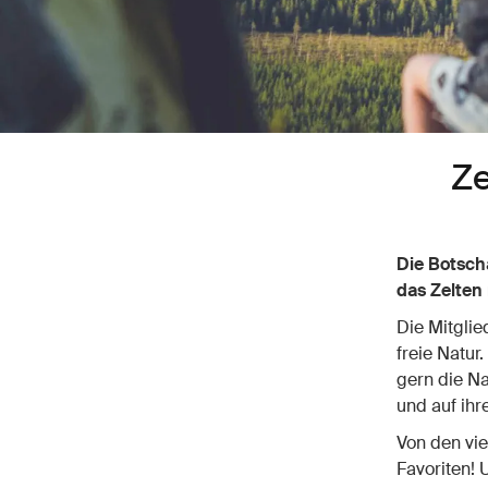
Ze
Die Botscha
das Zelten 
Die Mitglie
freie Natur
gern die Na
und auf ihr
Von den vie
Favoriten! 