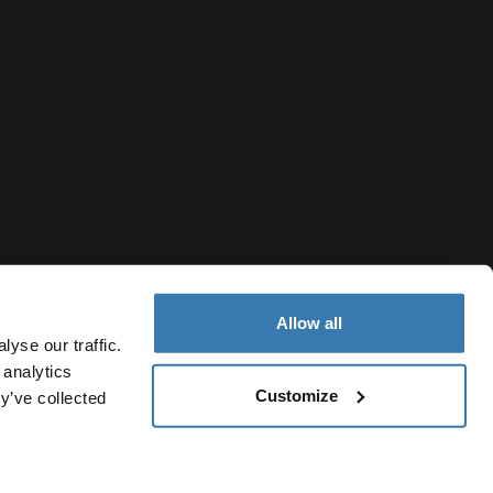
Allow all
yse our traffic.
 analytics
Customize
y’ve collected
Taiwan Region
私權聲明
Cookie 政策
Cookie 設定
Current market/Switch 