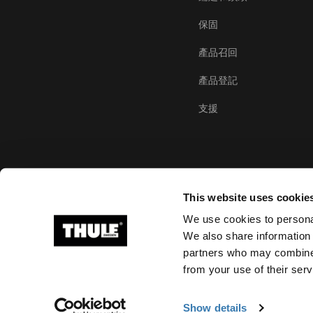
保固
產品召回
產品登記
支援
This website uses cookie
We use cookies to personal
We also share information 
partners who may combine i
Ⓒ 2026 Thule Group 版權所有
from your use of their serv
Show details