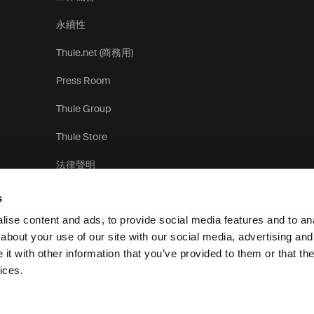
永續性
Thule.net (商務用)
Press Room
Thule Group
Thule Store
法律聲明
s
ise content and ads, to provide social media features and to anal
about your use of our site with our social media, advertising and
t with other information that you’ve provided to them or that the
隱
ices.