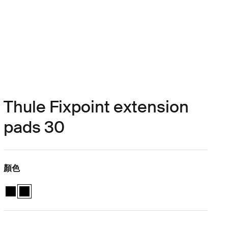
Thule Fixpoint extension
pads 30
顏色
Thule Fixpoint extension pads 黑色
Thule Fixpoint extension pads 黑色 (selected)