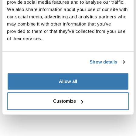
provide social media features and to analyse our traffic.
We also share information about your use of our site with
技術規格
Toggle techspec
our social media, advertising and analytics partners who
may combine it with other information that you’ve
provided to them or that they’ve collected from your use
說明
Toggle guides and instructions
of their services.
Show details
Allow all
Customize