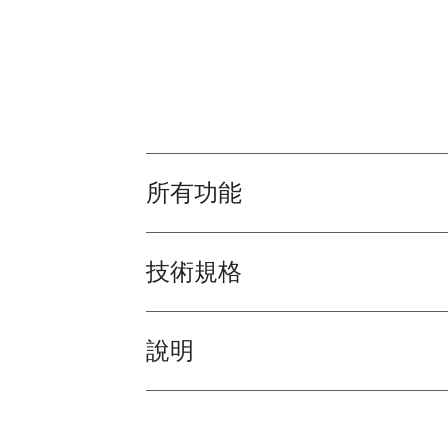
所有功能
Toggle features
技術規格
Toggle techspec
說明
Toggle guides and instructions