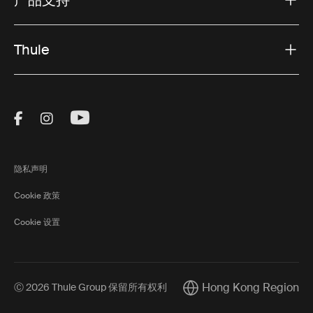
Thule
Visit Thule on Facebook (external link)
Visit Thule on Instagram (external link)
Visit Thule on Youtube (external lin
隐私声明
Cookie 政策
Cookie 设置
Hong Kong Region
Ⓒ 2026 Thule Group 保留所有权利
Current market/Switch m