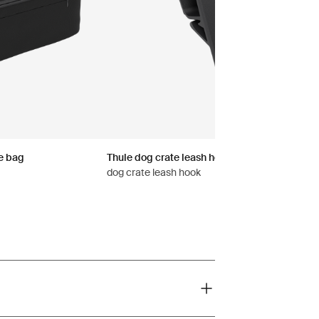
e bag
Thule dog crate leash hook
dog crate leash hook