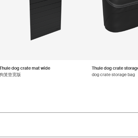
Thule dog crate mat wide
Thule dog crate storag
狗笼垫宽版
dog crate storage bag