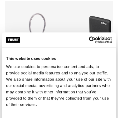
This website uses cookies
We use cookies to personalise content and ads, to
provide social media features and to analyse our traffic.
We also share information about your use of our site with
our social media, advertising and analytics partners who
Thule TSA cable lock
Thule power bank 10k
may combine it with other information that you’ve
TSA 密码锁
移动电源
provided to them or that they’ve collected from your use
of their services.