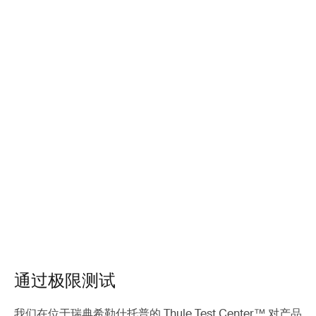
通过极限测试
我们在位于瑞典希勒什托普的 Thule Test Center™ 对产品