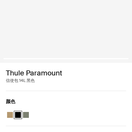
Thule Paramount
信使包 14L 黑色
颜色
Thule Paramount messenger 14L 温柔米色
Thule Paramount messenger 14L 黑色 (selected)
Thule Paramount messenger 14L 柔和的绿色