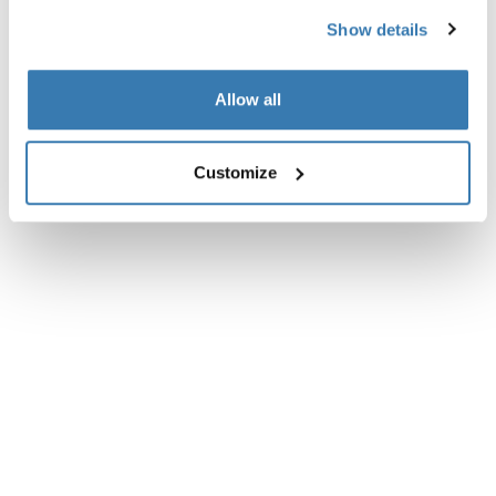
Show details
產品說明
Toggle overview
Allow all
所有功能
Toggle features
技術規格
Toggle techspec
Customize