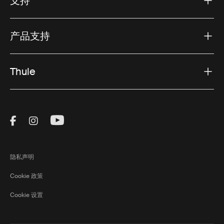
支持
产品支持
Thule
Visit Thule on Facebook (external link)
Visit Thule on Instagram (external link)
Visit Thule on Youtube (external lin
隐私声明
Cookie 政策
Cookie 设置