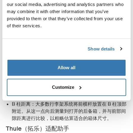
our social media, advertising and analytics partners who
查看产品手册以了解所需的最小后备箱间距。如果您测
may combine it with other information that you’ve
量的距离超过了车顶箱规定的数值，则说明它适合您的
provided to them or that they’ve collected from your use
车辆。对于 Thule（拓乐）产品，该数值称为“R-
of their services.
min”。
2. 横杆间距：
测量您的车顶架横杆之间的距离，这就是横杆间距。如
Show details
果您的横杆间距符合车顶箱用户手册中的要求，那么您
将可以完全正常地使用后备箱。
Allow all
测量后备箱间距
如果您的汽车尚未配备车顶架，还有一种替代方法可以使
用 B 柱（前门和后门之间的垂直柱）来估算您的后备箱间
Customize
隙：
B 柱距离：大多数行李架系统将前横杆放置在 B 柱顶部
附近。从这一点向后测量到打开的后备箱，并与前部间
隙距离进行比较，以粗略估算适合的箱体尺寸。
Thule（拓乐）适配助手