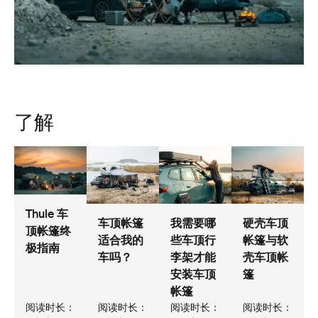
了解
Thule 车
车顶帐篷
我需要哪
硬壳车顶
顶帐篷终
适合我的
些车顶行
帐篷与软
极指南
车吗？
李架才能
壳车顶帐
安装车顶
篷
帐篷
阅读时长：
阅读时长：
阅读时长：
阅读时长：