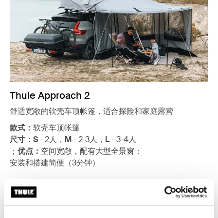
Thule Approach 2
舒适宽敞的软壳车顶帐篷，适合探险和家庭露营
款式：
软壳车顶帐篷
尺寸：
S
- 2人，
M
- 2-3人，
L
- 3-4人
；
优点：
空间宽敞，配有大型全景窗；
安装和搭建简便（3分钟）