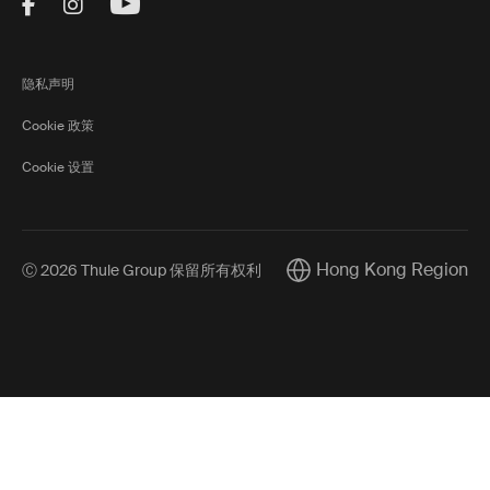
Visit Thule on Facebook (external link)
Visit Thule on Instagram (external link)
Visit Thule on Youtube (external lin
隐私声明
Cookie 政策
Cookie 设置
Hong Kong Region
Ⓒ 2026 Thule Group 保留所有权利
Current market/Switch m