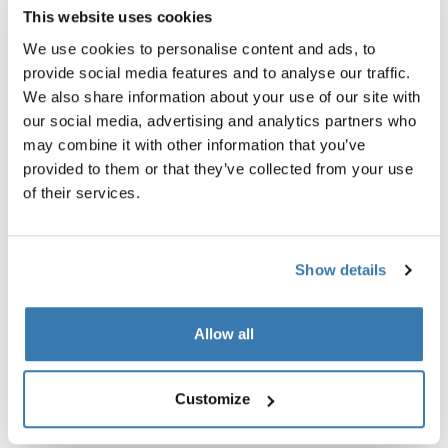
This website uses cookies
We use cookies to personalise content and ads, to
provide social media features and to analyse our traffic.
We also share information about your use of our site with
our social media, advertising and analytics partners who
may combine it with other information that you’ve
provided to them or that they’ve collected from your use
of their services.
Thule Foothill 2
Show details
紧凑型车顶帐篷，为活跃的露营者节省车顶空间以装载更
多装备
Allow all
款式：
软壳车顶帐篷
尺寸：
双人车顶帐篷
Customize
；
优点：
占用车顶空间仅为普通帐篷的一半，释放更多空
间放置装备