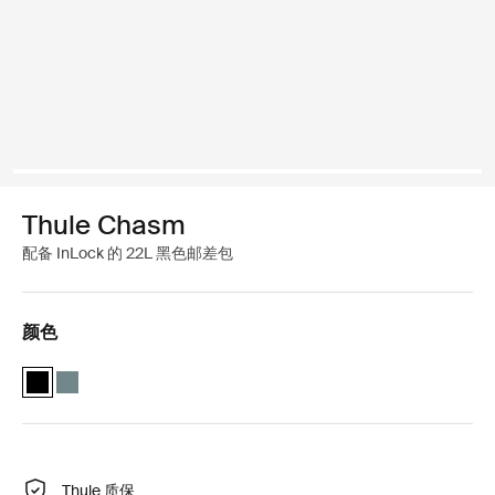
Thule Chasm
配备 InLock 的 22L 黑色邮差包
颜色
Thule Chasm courier with InLock 22L 黑色 (selected)
Thule Chasm courier with InLock 22L 中蓝色
Thule 质保