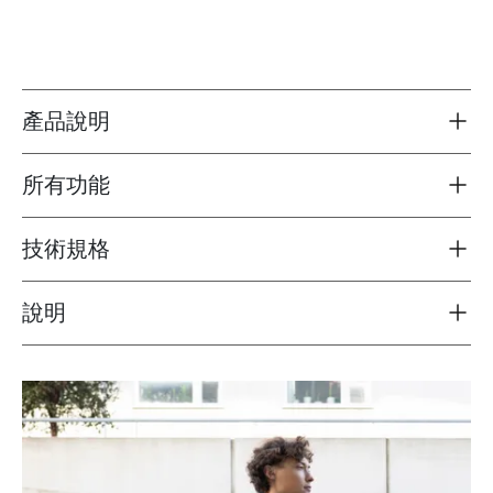
產品說明
Toggle overview
所有功能
Toggle features
技術規格
Toggle techspec
說明
Toggle guides and instructions