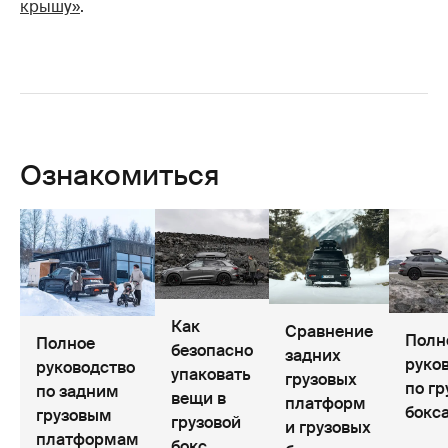
крышу»
.
Ознакомиться
Как
Сравнение
Полн
Полное
безопасно
задних
руко
руководство
упаковать
грузовых
по г
по задним
вещи в
платформ
бокс
грузовым
грузовой
и грузовых
платформам
бокс