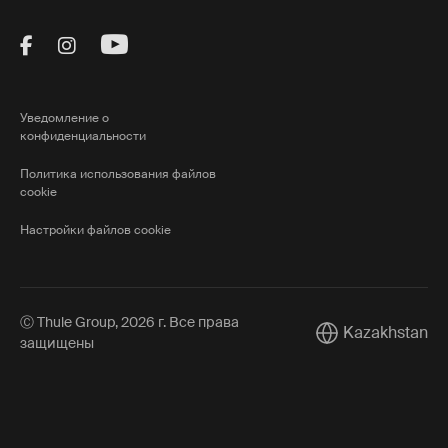
Visit Thule on Facebook (external link)
Visit Thule on Instagram (external link)
Visit Thule on Youtube (external lin
Уведомление о
конфиденциальности
Политика использования файлов
cookie
Настройки файлов cookie
Ⓒ Thule Group, 2026 г. Все права
Kazakhstan
Current market/S
защищены