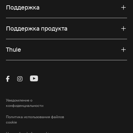
Поддержка
Поддержка продукта
Thule
Visit Thule on Facebook (external link)
Visit Thule on Instagram (external link)
Visit Thule on Youtube (external lin
Уведомление о
конфиденциальности
Политика использования файлов
cookie