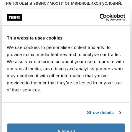
непогоды в зависимости от меняющихся условий.
Система Thule Subsola разработана для
This website uses cookies
простой и быстрой установки
We use cookies to personalise content and ads, to
Панели крепятся интуитивно понятно: либо через
provide social media features and to analyse our traffic.
переднюю направляющую навеса, либо через
We also share information about your use of our site with
боковое стропило, и соединяются между собой с
our social media, advertising and analytics partners who
помощью встроенных молний. Телескопические
may combine it with other information that you’ve
опорные стойки позволяют легко отрегулировать
provided to them or that they’ve collected from your use
высоту и углы наклона.
of their services.
После установки систему можно быстро
подстроить под текущую ситуацию:
Меняйте положение панелей вслед за
Show details
движением солнца
Открывайте или закрывайте отдельные секции
по необходимости
Allow all