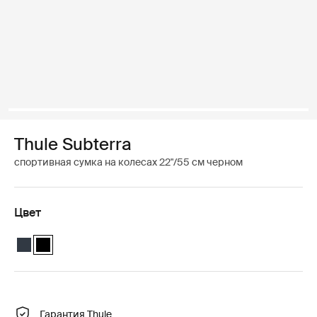
Thule Subterra
спортивная сумка на колесах 22"/55 см черном
Цвет
Thule Subterra wheeled duffel 55cm/22" Mineral
Thule Subterra wheeled duffel 55cm/22" Чёрный (selected)
Гарантия Thule