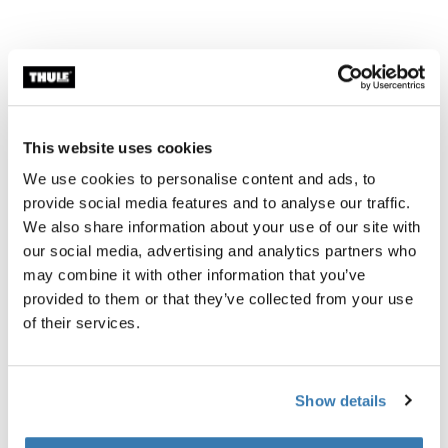
Максимально протестировано
This website uses cookies
В испытательном центре Thule Test Center™ в
We use cookies to personalise content and ads, to
Хиллерсторпе, Швеция, продукты подвергаются
provide social media features and to analyse our traffic.
экстремальным тестам. Наши сумки разработаны
We also share information about your use of our site with
так, чтобы быть с вами во всех ваших
our social media, advertising and analytics partners who
приключениях, сохраняя ваши вещи в порядке и
may combine it with other information that you’ve
защищая их от воздействия окружающей среды.
provided to them or that they’ve collected from your use
Ниже приведены лишь несколько примеров
of their services.
проводимых тестов.
Узнайте больше о Thule Test Center
Show details