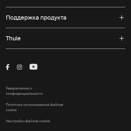
Поддержка продукта
Thule
Visit Thule on Facebook (external link)
Visit Thule on Instagram (external link)
Visit Thule on Youtube (external lin
Уведомление о
конфиденциальности
Политика использования файлов
cookie
Настройки файлов cookie