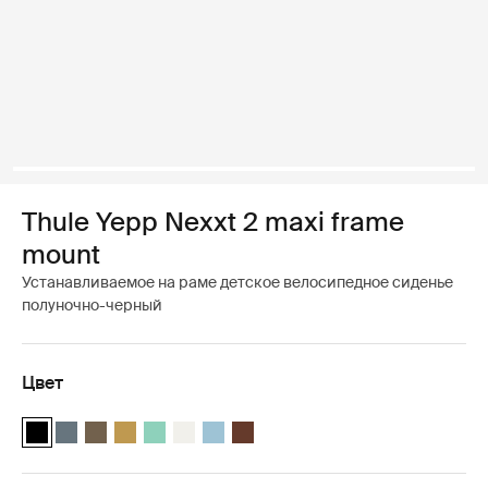
Thule Yepp Nexxt 2 maxi frame
mount
Устанавливаемое на раме детское велосипедное сиденье
полуночно-черный
Цвет
Thule Yepp Nexxt 2 Полуночный черный (selected)
Thule Yepp Nexxt 2 Темно-серый шифер
Thule Yepp Nexxt 2 Темный хаки
Thule Yepp Nexxt 2 Полированный желтый
Thule Yepp Nexxt 2 Maxi Mint Green
Thule Yepp Nexxt 2 Maxi Snow White
Thule Yepp Nexxt 2 Maxi Аквамарин
Thule Yepp Nexxt 2 Maxi Chocolate 